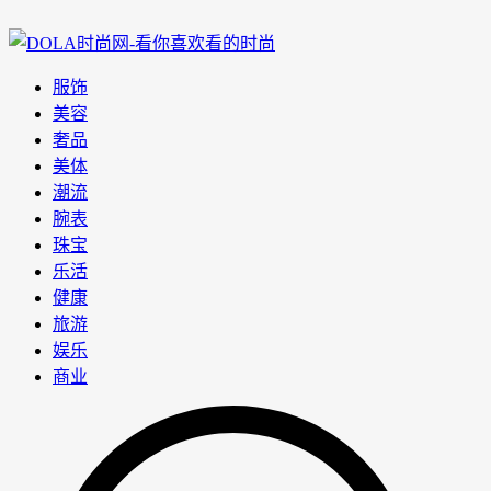
服饰
美容
奢品
美体
潮流
腕表
珠宝
乐活
健康
旅游
娱乐
商业