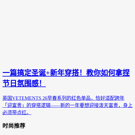
一篇搞定圣诞+新年穿搭！教你如何拿捏
节日氛围感！
英国VETEMENTS 26早春系列的红色单品，恰好适配跨年
「迎富贵」的穿搭逻辑——新的一年要想迎接泼天富贵，身上
必须带点红。
时尚推荐